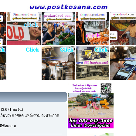
(3.671 ต่อวัน)
เว็บประกาศลด แหล่งรวม ลงประกาศ
่มีข้อความ