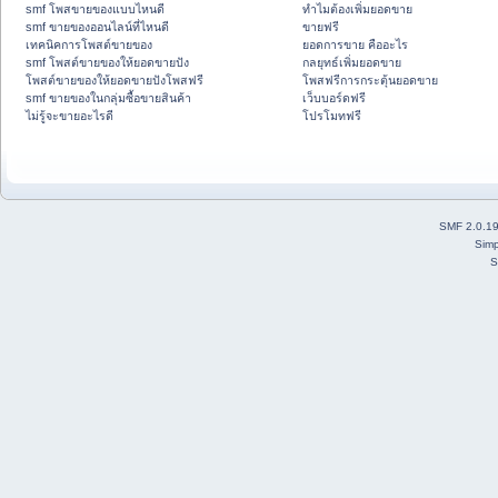
smf โพสขายของแบบไหนดี
ทำไมต้องเพิ่มยอดขาย
smf ขายของออนไลน์ที่ไหนดี
ขายฟรี
เทคนิคการโพสต์ขายของ
ยอดการขาย คืออะไร
smf โพสต์ขายของให้ยอดขายปัง
กลยุทธ์เพิ่มยอดขาย
โพสต์ขายของให้ยอดขายปังโพสฟรี
โพสฟรีการกระตุ้นยอดขาย
smf ขายของในกลุ่มซื้อขายสินค้า
เว็บบอร์ดฟรี
ไม่รู้จะขายอะไรดี
โปรโมทฟรี
SMF 2.0.1
Simp
S