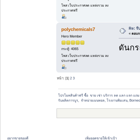
โพส เว็บประกาศลด แหล่งรวม ลง
ประกาศฟรี
Re: รั
polychemicals7
«
ตอบกล
Hero Member
ดันกระ
กระทู้: 4065
โพส เว็บประกาศลด แหล่งรวม ลง
ประกาศฟรี
หน้า: [
1
]
2
3
โปรโมทสินค้าฟรี ซื้อ  ขาย เช่า บริการ ลด แลก แจก แถ
รับผลิตการบูร,  จำหน่ายเมนทอล, โรงงานพิมเสน, Borneo
อยากขายของดี
เพิ่มยอดขายให้เข้าเป้า