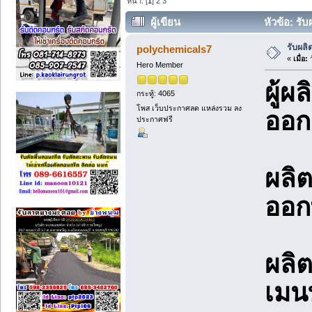
หน้า: [
1
]
2
3
ผู้เขียน
หัวข้อ: รั
รับผลิ
polychemicals7
«
เมื่อ:
ว
Hero Member
ผู้ผ
กระทู้: 4065
โพส เว็บประกาศลด แหล่งรวม ลง
ออก
ประกาศฟรี
ผลิต
ออก
ผลิ
เมน