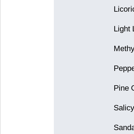
Licor
Light 
Methy
Pepper
Pine 
Salic
Sanda