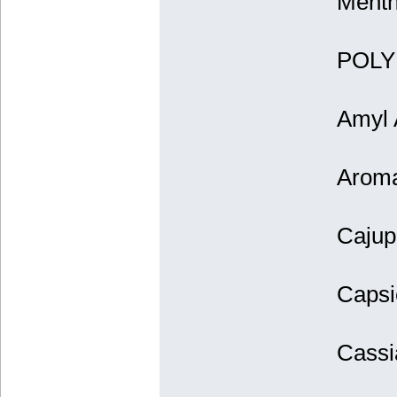
Menth
POLY 
Amyl 
Aroma
Cajupu
Capsi
Cassi