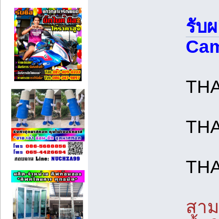
รับ
Cam
TH
TH
TH
สาม