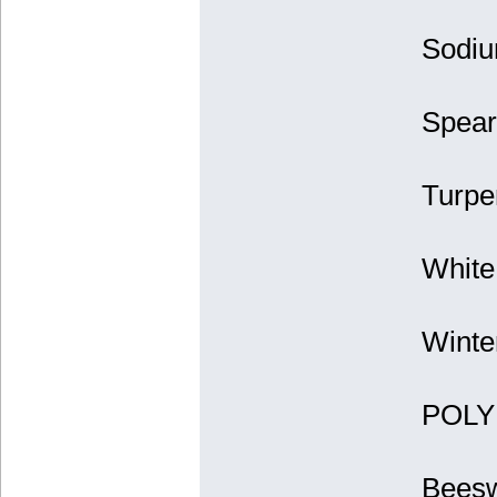
Sodiu
Spearm
Turpe
White 
Winte
POLY 
Beesw