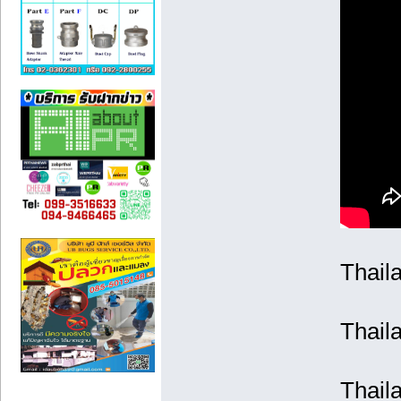
Thail
Thail
Thail