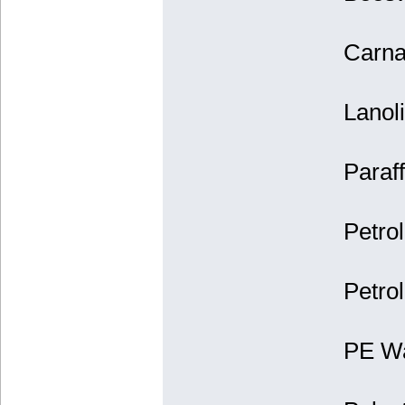
Carna
Lanol
Paraf
Petro
Petrol
PE Wa