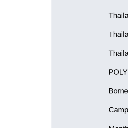
Thail
Thaila
Thail
POLY
Borne
Camph