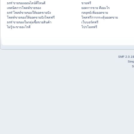
smf ขายของออนไลน์ที่ไหนดี
ขายฟรี
เทคนิคการโพสต์ขายของ
ยอดการขาย คืออะไร
smf โพสต์ขายของให้ยอดขายปัง
กลยุทธ์เพิ่มยอดขาย
โพสต์ขายของให้ยอดขายปังโพสฟรี
โพสฟรีการกระตุ้นยอดขาย
smf ขายของในกลุ่มซื้อขายสินค้า
เว็บบอร์ดฟรี
ไม่รู้จะขายอะไรดี
โปรโมทฟรี
SMF 2.0.1
Simp
S