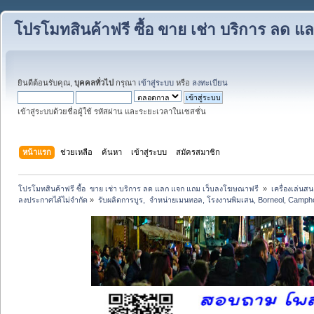
โปรโมทสินค้าฟรี ซื้อ ขาย เช่า บริการ ลด
ยินดีต้อนรับคุณ,
บุคคลทั่วไป
กรุณา
เข้าสู่ระบบ
หรือ
ลงทะเบียน
เข้าสู่ระบบด้วยชื่อผู้ใช้ รหัสผ่าน และระยะเวลาในเซสชั่น
หน้าแรก
ช่วยเหลือ
ค้นหา
เข้าสู่ระบบ
สมัครสมาชิก
โปรโมทสินค้าฟรี ซื้อ  ขาย เช่า บริการ ลด แลก แจก แถม เว็บลงโฆษณาฟรี 
»
เครื่องเล่นสน
ลงประกาศได้ไม่จำกัด
»
รับผลิตการบูร,  จำหน่ายเมนทอล, โรงงานพิมเสน, Borneol, Campho