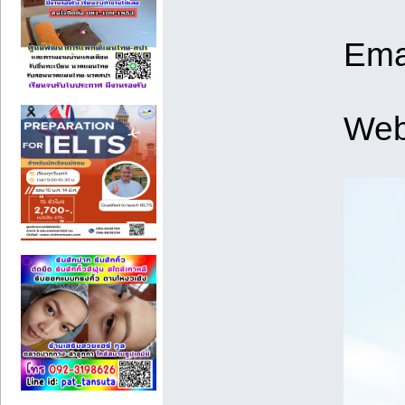
Ema
We