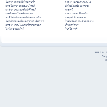
โพสขายของยังไงให้มีคนซื้อ
ยอดขายตกเกิดจากอะไร
smf โพสขายของแบบไหนดี
ทำไมต้องเพิ่มยอดขาย
smf ขายของออนไลน์ที่ไหนดี
ขายฟรี
เทคนิคการโพสต์ขายของ
ยอดการขาย คืออะไร
smf โพสต์ขายของให้ยอดขายปัง
กลยุทธ์เพิ่มยอดขาย
โพสต์ขายของให้ยอดขายปังโพสฟรี
โพสฟรีการกระตุ้นยอดขาย
smf ขายของในกลุ่มซื้อขายสินค้า
เว็บบอร์ดฟรี
ไม่รู้จะขายอะไรดี
โปรโมทฟรี
SMF 2.0.1
Simp
S