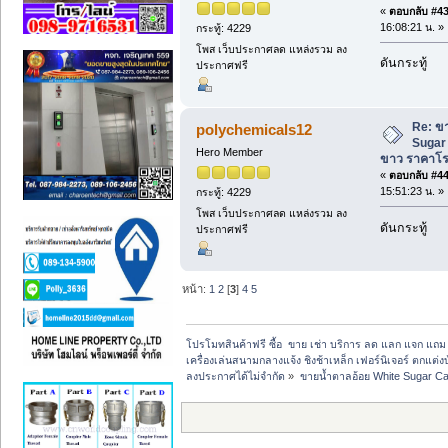
«
ตอบกลับ #43 
16:08:21 น. »
กระทู้: 4229
โพส เว็บประกาศลด แหล่งรวม ลง
ดันกระทู้
ประกาศฟรี
Re: ข
polychemicals12
Sugar
Hero Member
ขาว ราคาโ
«
ตอบกลับ #44 
15:51:23 น. »
กระทู้: 4229
โพส เว็บประกาศลด แหล่งรวม ลง
ดันกระทู้
ประกาศฟรี
หน้า:
1
2
[
3
]
4
5
โปรโมทสินค้าฟรี ซื้อ  ขาย เช่า บริการ ลด แลก แจก แถ
เครื่องเล่นสนามกลางแจ้ง ชิงช้าเหล็ก เฟอร์นิเจอร์ ตกแต่งบ
ลงประกาศได้ไม่จำกัด
»
ขายน้ำตาลอ้อย White Sugar 