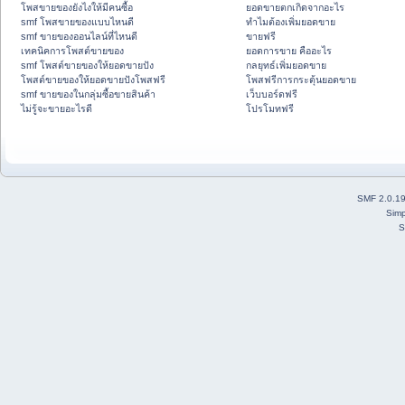
โพสขายของยังไงให้มีคนซื้อ
ยอดขายตกเกิดจากอะไร
smf โพสขายของแบบไหนดี
ทำไมต้องเพิ่มยอดขาย
smf ขายของออนไลน์ที่ไหนดี
ขายฟรี
เทคนิคการโพสต์ขายของ
ยอดการขาย คืออะไร
smf โพสต์ขายของให้ยอดขายปัง
กลยุทธ์เพิ่มยอดขาย
โพสต์ขายของให้ยอดขายปังโพสฟรี
โพสฟรีการกระตุ้นยอดขาย
smf ขายของในกลุ่มซื้อขายสินค้า
เว็บบอร์ดฟรี
ไม่รู้จะขายอะไรดี
โปรโมทฟรี
SMF 2.0.1
Simp
S