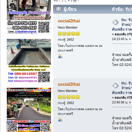
หน้า:
1
...
4
5
[
6
]
7
ผู้เขียน
หัวข้อ: รับ
ดับเพลิง ราคาโรงงาน (อ่าน 850 ครั้ง)
Re: รั
social2thai
จำหน่า
Hero Member
ดับเพลิง รา
«
ตอบกลับ #75 
14:13:43 น. »
กระทู้: 2652
โพส เว็บประกาศลด แหล่งรวม ลง
ประกาศฟรี
จำหน่ายเครื่
น้ำยาดับเพลิ
โทร 02-524
Re: รั
social2thai
จำหน่า
Hero Member
ดับเพลิง รา
«
ตอบกลับ #76 
13:40:36 น. »
กระทู้: 2652
โพส เว็บประกาศลด แหล่งรวม ลง
ประกาศฟรี
จำหน่ายเครื่
น้ำยาดับเพลิ
โทร 02-524