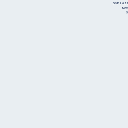
SMF 2.0.1
Simp
S