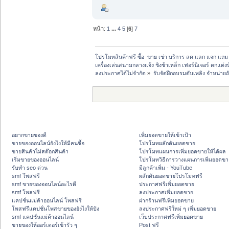
หน้า:
1
...
4
5
[
6
]
7
โปรโมทสินค้าฟรี ซื้อ  ขาย เช่า บริการ ลด แลก แจก แถ
เครื่องเล่นสนามกลางแจ้ง ชิงช้าเหล็ก เฟอร์นิเจอร์ ตกแต่งบ
ลงประกาศได้ไม่จำกัด
»
รับจัดฝึกอบรมดับเพลิง จำหน่ายถ
อยากขายของดี
เพิ่มยอดขายให้เข้าเป้า
ขายของออนไลน์ยังไงให้มีคนซื้อ
โปรโมทผลักดันยอดขาย
ขายสินค้าไม่สต๊อกสินค้า
โปรโมทแผนการเพิ่มยอดขายให้ได้ผล
เริ่มขายของออนไลน์
โปรโมทวิธีการวางแผนการเพิ่มยอดขา
รับทำ seo ด่วน
มีลูกค้าเพิ่ม - YouTube
smf โพสฟรี
ผลักดันยอดขายโปรโมทฟรี
smf ขายของออนไลน์อะไรดี
ประกาศฟรีเพิ่มยอดขาย
smf โพสฟรี
ลงประกาศเพิ่มยอดขาย
แคปชั่นแม่ค้าออนไลน์ โพสฟรี
ฝากร้านฟรีเพิ่มยอดขาย
โพสฟรีแคปชั่นโพสขายของยังไงให้ปัง
ลงประกาศฟรีใหม่ ๆ เพิ่มยอดขาย
smf แคปชั่นแม่ค้าออนไลน์
เว็บประกาศฟรีเพิ่มยอดขาย
ขายของให้ออร์เดอร์เข้ารัว ๆ
Post ฟรี