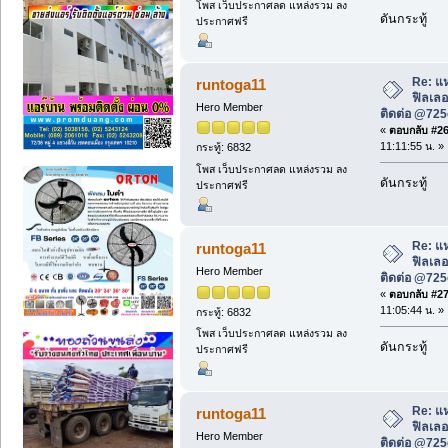
โพส เว็บประกาศลด แหล่งรวม ลง
ดันกระทู้
ประกาศฟรี
Re: แห
runtoga11
ฟิลเลอ
Hero Member
ติดต่อ @725
«
ตอบกลับ #26 
11:11:55 น. »
กระทู้: 6832
โพส เว็บประกาศลด แหล่งรวม ลง
ดันกระทู้
ประกาศฟรี
Re: แห
runtoga11
ฟิลเลอ
Hero Member
ติดต่อ @725
«
ตอบกลับ #27 
11:05:44 น. »
กระทู้: 6832
โพส เว็บประกาศลด แหล่งรวม ลง
ดันกระทู้
ประกาศฟรี
Re: แห
runtoga11
ฟิลเลอ
Hero Member
ติดต่อ @725