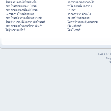
โพสขายของยังไงให้มีคนซื้อ
ยอดขายตกเกิดจากอะไร
smf โพสขายของแบบไหนดี
ทำไมต้องเพิ่มยอดขาย
smf ขายของออนไลน์ที่ไหนดี
ขายฟรี
เทคนิคการโพสต์ขายของ
ยอดการขาย คืออะไร
smf โพสต์ขายของให้ยอดขายปัง
กลยุทธ์เพิ่มยอดขาย
โพสต์ขายของให้ยอดขายปังโพสฟรี
โพสฟรีการกระตุ้นยอดขาย
smf ขายของในกลุ่มซื้อขายสินค้า
เว็บบอร์ดฟรี
ไม่รู้จะขายอะไรดี
โปรโมทฟรี
SMF 2.0.1
Simp
S