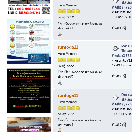
ฟิลเลอ
Hero Member
ติดต่อ @725
«
ตอบกลับ #20 
15:59:22 น. »
กระทู้: 6832
โพส เว็บประกาศลด แหล่งรวม ลง
ดันกระทู้
ประกาศฟรี
Re: แห
runtoga11
ฟิลเลอ
Hero Member
ติดต่อ @725
«
ตอบกลับ #21 
12:49:17 น. »
กระทู้: 6832
โพส เว็บประกาศลด แหล่งรวม ลง
ดันกระทู้
ประกาศฟรี
Re: แห
runtoga11
ฟิลเลอ
Hero Member
ติดต่อ @725
«
ตอบกลับ #22 
11:07:11 น. »
กระทู้: 6832
โพส เว็บประกาศลด แหล่งรวม ลง
ดันกระทู้
ประกาศฟรี