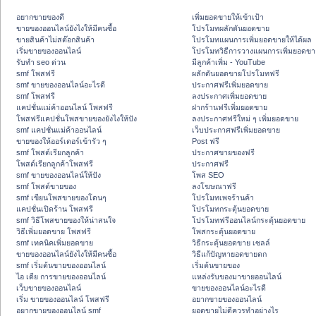
อยากขายของดี
เพิ่มยอดขายให้เข้าเป้า
ขายของออนไลน์ยังไงให้มีคนซื้อ
โปรโมทผลักดันยอดขาย
ขายสินค้าไม่สต๊อกสินค้า
โปรโมทแผนการเพิ่มยอดขายให้ได้ผล
เริ่มขายของออนไลน์
โปรโมทวิธีการวางแผนการเพิ่มยอดขา
รับทำ seo ด่วน
มีลูกค้าเพิ่ม - YouTube
smf โพสฟรี
ผลักดันยอดขายโปรโมทฟรี
smf ขายของออนไลน์อะไรดี
ประกาศฟรีเพิ่มยอดขาย
smf โพสฟรี
ลงประกาศเพิ่มยอดขาย
แคปชั่นแม่ค้าออนไลน์ โพสฟรี
ฝากร้านฟรีเพิ่มยอดขาย
โพสฟรีแคปชั่นโพสขายของยังไงให้ปัง
ลงประกาศฟรีใหม่ ๆ เพิ่มยอดขาย
smf แคปชั่นแม่ค้าออนไลน์
เว็บประกาศฟรีเพิ่มยอดขาย
ขายของให้ออร์เดอร์เข้ารัว ๆ
Post ฟรี
smf โพสต์เรียกลูกค้า
ประกาศขายของฟรี
โพสต์เรียกลูกค้าโพสฟรี
ประกาศฟรี
smf ขายของออนไลน์ให้ปัง
โพส SEO
smf โพสต์ขายของ
ลงโฆษณาฟรี
smf เขียนโพสขายของโดนๆ
โปรโมทเพจร้านค้า
แคปชั่นเปิดร้าน โพสฟรี
โปรโมทกระตุ้นยอดขาย
smf วิธีโพสขายของให้น่าสนใจ
โปรโมทฟรีออนไลน์กระตุ้นยอดขาย
วิธีเพิ่มยอดขาย โพสฟรี
โพสกระตุ้นยอดขาย
smf เทคนิคเพิ่มยอดขาย
วิธีกระตุ้นยอดขาย เซลล์
ขายของออนไลน์ยังไงให้มีคนซื้อ
วิธีแก้ปัญหายอดขายตก
smf เริ่มต้นขายของออนไลน์
เริ่มต้นขายของ
ไอ เดีย การขายของออนไลน์
แหล่งรับของมาขายออนไลน์
เว็บขายของออนไลน์
ขายของออนไลน์อะไรดี
เริ่ม ขายของออนไลน์ โพสฟรี
อยากขายของออนไลน์
อยากขายของออนไลน์ smf
ยอดขายไม่ดีควรทำอย่างไร