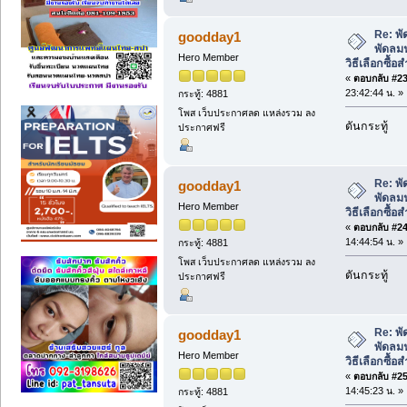
Re: พ
goodday1
พัดลมฟ
Hero Member
วิธีเลือกซื
«
ตอบกลับ #23 
23:42:44 น. »
กระทู้: 4881
โพส เว็บประกาศลด แหล่งรวม ลง
ดันกระทู้
ประกาศฟรี
Re: พ
goodday1
พัดลมฟ
Hero Member
วิธีเลือกซื
«
ตอบกลับ #24 
14:44:54 น. »
กระทู้: 4881
โพส เว็บประกาศลด แหล่งรวม ลง
ดันกระทู้
ประกาศฟรี
Re: พ
goodday1
พัดลมฟ
Hero Member
วิธีเลือกซื
«
ตอบกลับ #25 
14:45:23 น. »
กระทู้: 4881