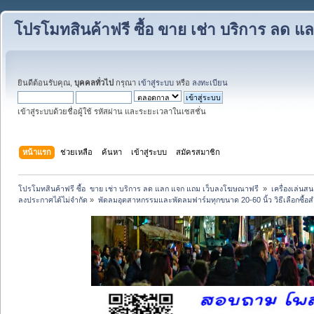
โปรโมทสินค้าฟรี ซื้อ ขาย เช่า บริการ ลด
ยินดีต้อนรับคุณ,
บุคคลทั่วไป
กรุณา
เข้าสู่ระบบ
หรือ
ลงทะเบียน
เข้าสู่ระบบด้วยชื่อผู้ใช้ รหัสผ่าน และระยะเวลาในเซสชั่น
หน้าแรก
ช่วยเหลือ
ค้นหา
เข้าสู่ระบบ
สมัครสมาชิก
โปรโมทสินค้าฟรี ซื้อ  ขาย เช่า บริการ ลด แลก แจก แถม เว็บลงโฆษณาฟรี 
»
เครื่องเล่นสน
ลงประกาศได้ไม่จำกัด
»
พัดลมอุตสาหกรรมและพัดลมฟาร์มทุกขนาด 20-60 นิ้ว วิธีเลือกซื้