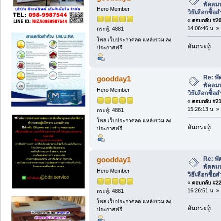
พัดลมฟ
Hero Member
วิธีเลือกซื
«
ตอบกลับ #20 
14:06:46 น. »
กระทู้: 4881
โพส เว็บประกาศลด แหล่งรวม ลง
ดันกระทู้
ประกาศฟรี
Re: พ
goodday1
พัดลมฟ
Hero Member
วิธีเลือกซื
«
ตอบกลับ #21 
15:26:13 น. »
กระทู้: 4881
โพส เว็บประกาศลด แหล่งรวม ลง
ดันกระทู้
ประกาศฟรี
Re: พ
goodday1
พัดลมฟ
Hero Member
วิธีเลือกซื
«
ตอบกลับ #22 
16:26:51 น. »
กระทู้: 4881
โพส เว็บประกาศลด แหล่งรวม ลง
ดันกระทู้
ประกาศฟรี