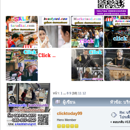
หน้า:
1
...
8
9
[
10
]
11
12
ผู้เขียน
หัวข้อ: บร
Re: บร
clicktoday99
โปรเพื
Hero Member
«
ตอบกลับ #135