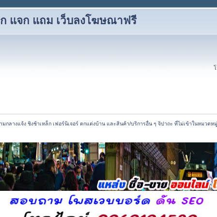
 แลก แจก แถม เว็บลงโฆษณาฟรี
โ
ามกลางแจ้ง ชิงช้าเหล็ก เฟอร์นิเจอร์ ตกแต่งบ้าน และสินค้า/บริการอื่น ๆ จิปาถะ ที่ไม่เข้าในหมวดหมู