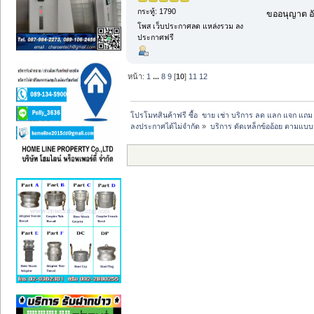
กระทู้: 1790
ขออนุญาต อั
โพส เว็บประกาศลด แหล่งรวม ลง
ประกาศฟรี
หน้า:
1
...
8
9
[
10
]
11
12
โปรโมทสินค้าฟรี ซื้อ  ขาย เช่า บริการ ลด แลก แจก แถ
ลงประกาศได้ไม่จำกัด
»
บริการ ดัดเหล็กข้ออ้อย ตามแบบ