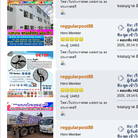
โพส เว็บประกาศลด แหล่งรวม ลง
ขออนุญาต อั
ประกาศฟรี
Re: เร
reggularpost88
ผู้เริ่
Hero Member
ฟัง-พูด เข้าใ
«
ตอบกลับ #41 
2025, 20:14:1
กระทู้: 14453
โพส เว็บประกาศลด แหล่งรวม ลง
ขออนุญาต อั
ประกาศฟรี
Re: เร
reggularpost88
ผู้เริ่
Hero Member
ฟัง-พูด เข้าใ
«
ตอบกลับ #42 
2025, 19:14:5
กระทู้: 14453
โพส เว็บประกาศลด แหล่งรวม ลง
ขออนุญาต อั
ประกาศฟรี
Re: เร
reggularpost88
ผู้เริ่
Hero Member
ฟัง-พูด เข้าใ