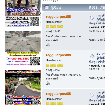
หน้า:
1
2
[
3
]
4
5
...
8
ผู้เขียน
หัวข้อ: เรี
ฝึกฟัง-พูด เข้าใจง่าย (อ่าน 2861 ครั้ง)
Re: เร
reggularpost88
ผู้เริ่
Hero Member
ฟัง-พูด เข้าใ
«
ตอบกลับ #30 
15:41:45 น. »
กระทู้: 14453
โพส เว็บประกาศลด แหล่งรวม ลง
ขออนุญาต อั
ประกาศฟรี
Re: เร
reggularpost88
ผู้เริ่
Hero Member
ฟัง-พูด เข้าใ
«
ตอบกลับ #31 
15:07:15 น. »
กระทู้: 14453
โพส เว็บประกาศลด แหล่งรวม ลง
ขออนุญาต อั
ประกาศฟรี
Re: เร
reggularpost88
ผู้เริ่
Hero Member
ฟัง-พูด เข้าใ
«
ตอบกลับ #32 