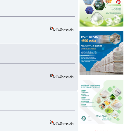
บันทึกการเข้า
บันทึกการเข้า
บันทึกการเข้า