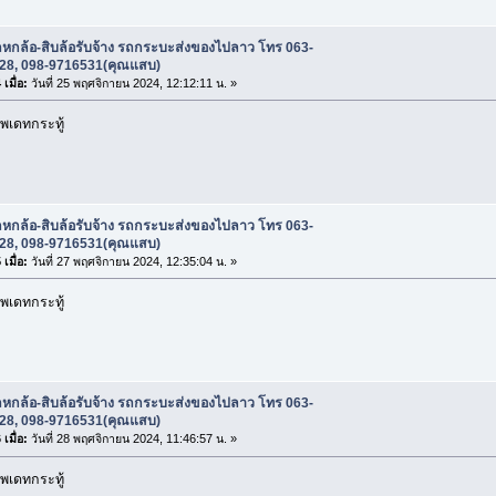
ถหกล้อ-สิบล้อรับจ้าง รถกระบะส่งของไปลาว โทร 063-
28, 098-9716531(คุณแสบ)
เมื่อ:
วันที่ 25 พฤศจิกายน 2024, 12:12:11 น. »
พเดทกระทู้
ถหกล้อ-สิบล้อรับจ้าง รถกระบะส่งของไปลาว โทร 063-
28, 098-9716531(คุณแสบ)
เมื่อ:
วันที่ 27 พฤศจิกายน 2024, 12:35:04 น. »
พเดทกระทู้
ถหกล้อ-สิบล้อรับจ้าง รถกระบะส่งของไปลาว โทร 063-
28, 098-9716531(คุณแสบ)
เมื่อ:
วันที่ 28 พฤศจิกายน 2024, 11:46:57 น. »
พเดทกระทู้