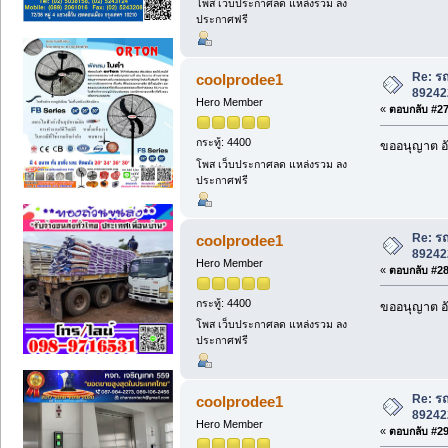
โพส เว็บประกาศลด แหล่งรวม ลง
ประกาศฟรี
Re: ร
coolprodee1
89242
Hero Member
«
ตอบกลับ #27 
กระทู้: 4400
ขออนุญาต อั
โพส เว็บประกาศลด แหล่งรวม ลง
ประกาศฟรี
Re: ร
coolprodee1
89242
Hero Member
«
ตอบกลับ #28 
กระทู้: 4400
ขออนุญาต อั
โพส เว็บประกาศลด แหล่งรวม ลง
ประกาศฟรี
Re: ร
coolprodee1
89242
Hero Member
«
ตอบกลับ #29 