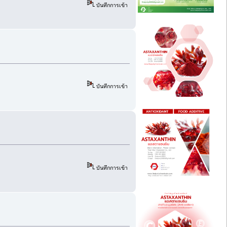
บันทึกการเข้า
บันทึกการเข้า
บันทึกการเข้า