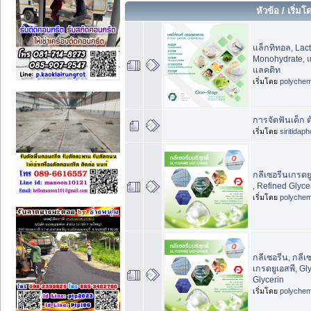
หัวข้อ
/
เริ่มโ
แล็กทิทอล, Lact
Monohydrate, 
แลคติท
เริ่มโดย
polychem
การจัดฟันเด็ก ต
เริ่มโดย
siritidap
กลีเซอรีนเกรดยูเ
, Refined Glyce
เริ่มโดย
polychem
กลีเซอรีน, กลีเซ
เกรดยูเอสพี, Gl
Glycerin
เริ่มโดย
polychem