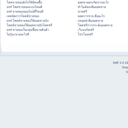
โพสขายของยังไงให้มีคนซื้อ
ยอดขายตกเกิดจากอะไร
smf โพสขายของแบบไหนดี
ทำไมต้องเพิ่มยอดขาย
smf ขายของออนไลน์ที่ไหนดี
ขายฟรี
เทคนิคการโพสต์ขายของ
ยอดการขาย คืออะไร
smf โพสต์ขายของให้ยอดขายปัง
กลยุทธ์เพิ่มยอดขาย
โพสต์ขายของให้ยอดขายปังโพสฟรี
โพสฟรีการกระตุ้นยอดขาย
smf ขายของในกลุ่มซื้อขายสินค้า
เว็บบอร์ดฟรี
ไม่รู้จะขายอะไรดี
โปรโมทฟรี
SMF 2.0.1
Simp
S