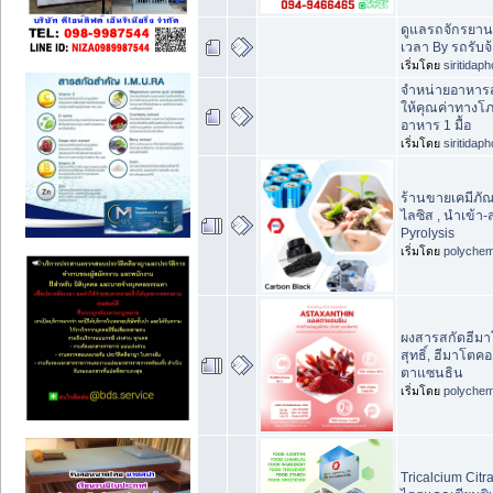
ดูแลรถจักรยานย
เวลา By รถรับจ้า
เริ่มโดย
siritidap
จำหน่ายอาหารส
ให้คุณค่าทางโ
อาหาร 1 มื้อ
เริ่มโดย
siritidap
ร้านขายเคมีภั
ไลซิส , นำเข้า
Pyrolysis
เริ่มโดย
polychem
ผงสารสกัดฮีมาโ
สุทธิ์, ฮีมาโตค
ตาแซนธิน
เริ่มโดย
polychem
Tricalcium Cit