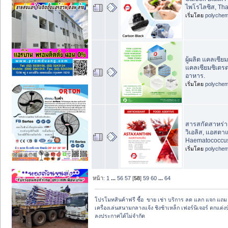
ไพโรไลซิส, Tha
เริ่มโดย
polychem
ผู้ผลิต แคลเซีย
แคลเซียมซิเตรต 
อาหาร.
เริ่มโดย
polychem
สารสกัดสาหร่า
วิเอลิส, แอสตา
Haematococcus 
เริ่มโดย
polychem
หน้า:
1
...
56
57
[
58
]
59
60
...
64
โปรโมทสินค้าฟรี ซื้อ  ขาย เช่า บริการ ลด แลก แจก แถ
เครื่องเล่นสนามกลางแจ้ง ชิงช้าเหล็ก เฟอร์นิเจอร์ ตกแต่งบ
ลงประกาศได้ไม่จำกัด