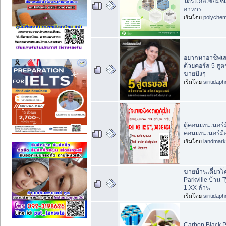
ไตรแคลเซียมซิเ
อาหาร
เริ่มโดย
polychem
อยากหาอาชีพเสร
ด้วยคอร์ส 5 สูต
ขายปังๆ
เริ่มโดย
siritidap
ตู้คอนเทนเนอร์ม
คอนเทนเนอร์มื
เริ่มโดย
landmar
ขายบ้านเดี่ยวโ
Parkville บ้าน 
1.XX ล้าน
เริ่มโดย
siritidap
Carbon Black P