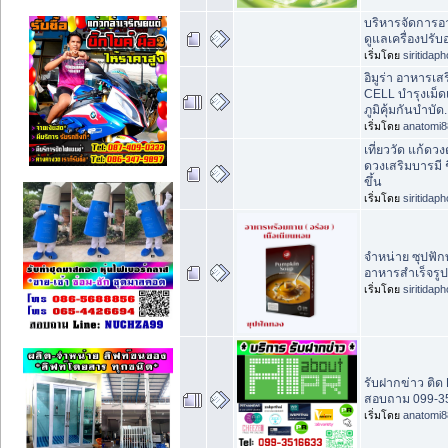
บริหารจัดการอ
ดูแลเครื่องปรั
เริ่มโดย
siritidap
อิมูร่า อาหารเ
CELL บำรุงเม็ด
ภูมิคุ้มกันบำบัด.
เริ่มโดย
anatomi8
เที่ยววัด แก้ดว
ดวงเสริมบารมี ช
ขึ้น
เริ่มโดย
siritidap
จำหน่าย ซุปฟั
อาหารสำเร็จรู
เริ่มโดย
siritidap
รับฝากข่าว ติด 
สอบถาม 099-35
เริ่มโดย
anatomi8