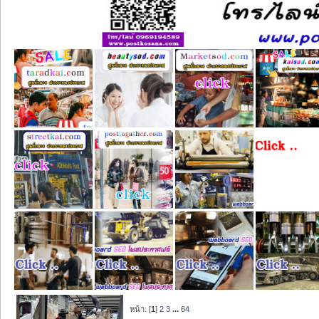
หน้า: [
1
]
2
3
...
64