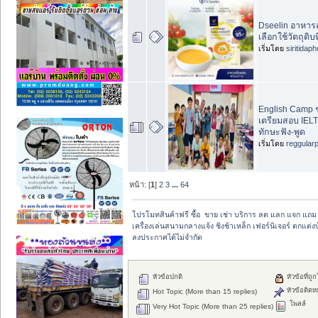
Dseelin อาหาร
เลือกใช้วัตถุดิบ
เริ่มโดย
siritidap
English Camp 
เตรียมสอบ IEL
ทักษะฟัง-พูด
เริ่มโดย
reggular
หน้า: [
1
]
2
3
...
64
โปรโมทสินค้าฟรี ซื้อ  ขาย เช่า บริการ ลด แลก แจก แถ
เครื่องเล่นสนามกลางแจ้ง ชิงช้าเหล็ก เฟอร์นิเจอร์ ตกแต่งบ
ลงประกาศได้ไม่จำกัด
หัวข้อปกติ
หัวข้อที่ถู
หัวข้อติดห
Hot Topic (More than 15 replies)
โพลล์
Very Hot Topic (More than 25 replies)