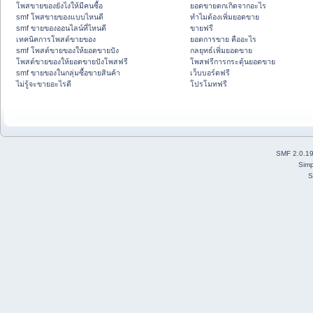
โพสขายของยังไงให้มีคนซื้อ
ยอดขายตกเกิดจากอะไร
smf โพสขายของแบบไหนดี
ทำไมต้องเพิ่มยอดขาย
smf ขายของออนไลน์ที่ไหนดี
ขายฟรี
เทคนิคการโพสต์ขายของ
ยอดการขาย คืออะไร
smf โพสต์ขายของให้ยอดขายปัง
กลยุทธ์เพิ่มยอดขาย
โพสต์ขายของให้ยอดขายปังโพสฟรี
โพสฟรีการกระตุ้นยอดขาย
smf ขายของในกลุ่มซื้อขายสินค้า
เว็บบอร์ดฟรี
ไม่รู้จะขายอะไรดี
โปรโมทฟรี
SMF 2.0.1
Simp
S