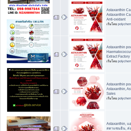
Astaxanthin Ca
Astaxanthin Car
Anti-oxidant
เริ่มโดย
polychem
Astaxanthin po
Haematococcus 
Extract Factory
เริ่มโดย
polychem
Astaxanthin p
Astaxanthin, As
Sales
เริ่มโดย
polychem
Astaxanthin, 
สตาแซนธิน, ส