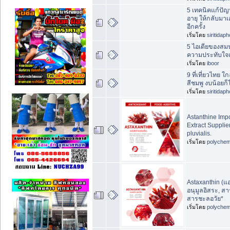
5 เทคนิคแก้ปั
อายุ ให้กลับมา
อีกครั้ง
เริ่มโดย
siritidap
5 ไอเดียของสม
ความประทับใจแ
เริ่มโดย
iboor
9 ที่เที่ยวไทย 
สีชมพู งบน้อยก็
เริ่มโดย
siritidap
Astanthine Impo
Extract Suppli
pluvialis.
เริ่มโดย
polychem
Astaxanthin (แ
อนุมูลอิสระ, ส
สารชะลอวัย*
เริ่มโดย
polychem