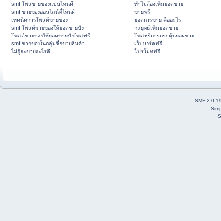
smf โพสขายของแบบไหนดี
ทำไมต้องเพิ่มยอดขาย
smf ขายของออนไลน์ที่ไหนดี
ขายฟรี
เทคนิคการโพสต์ขายของ
ยอดการขาย คืออะไร
smf โพสต์ขายของให้ยอดขายปัง
กลยุทธ์เพิ่มยอดขาย
โพสต์ขายของให้ยอดขายปังโพสฟรี
โพสฟรีการกระตุ้นยอดขาย
smf ขายของในกลุ่มซื้อขายสินค้า
เว็บบอร์ดฟรี
ไม่รู้จะขายอะไรดี
โปรโมทฟรี
SMF 2.0.1
Simp
S