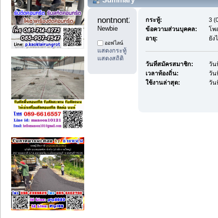
nontnont222 
กระทู้:
3 (
Newbie
ข้อความส่วนบุคคล:
โพ
อายุ:
ยัง
ออฟไลน์
แสดงกระทู้
แสดงสถิติ
วันที่สมัครสมาชิก:
วัน
เวลาท้องถิ่น:
วัน
ใช้งานล่าสุด:
วัน