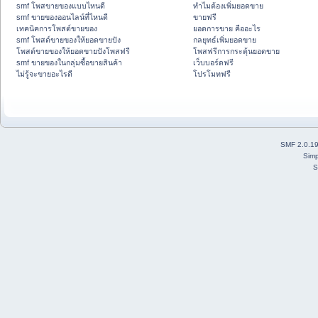
smf โพสขายของแบบไหนดี
ทำไมต้องเพิ่มยอดขาย
smf ขายของออนไลน์ที่ไหนดี
ขายฟรี
เทคนิคการโพสต์ขายของ
ยอดการขาย คืออะไร
smf โพสต์ขายของให้ยอดขายปัง
กลยุทธ์เพิ่มยอดขาย
โพสต์ขายของให้ยอดขายปังโพสฟรี
โพสฟรีการกระตุ้นยอดขาย
smf ขายของในกลุ่มซื้อขายสินค้า
เว็บบอร์ดฟรี
ไม่รู้จะขายอะไรดี
โปรโมทฟรี
SMF 2.0.1
Simp
S