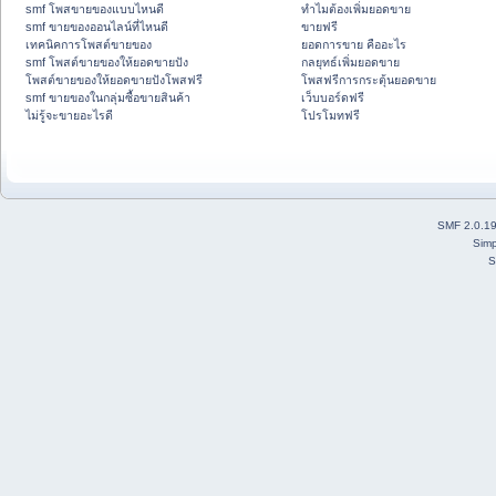
smf โพสขายของแบบไหนดี
ทำไมต้องเพิ่มยอดขาย
smf ขายของออนไลน์ที่ไหนดี
ขายฟรี
เทคนิคการโพสต์ขายของ
ยอดการขาย คืออะไร
smf โพสต์ขายของให้ยอดขายปัง
กลยุทธ์เพิ่มยอดขาย
โพสต์ขายของให้ยอดขายปังโพสฟรี
โพสฟรีการกระตุ้นยอดขาย
smf ขายของในกลุ่มซื้อขายสินค้า
เว็บบอร์ดฟรี
ไม่รู้จะขายอะไรดี
โปรโมทฟรี
SMF 2.0.1
Simp
S