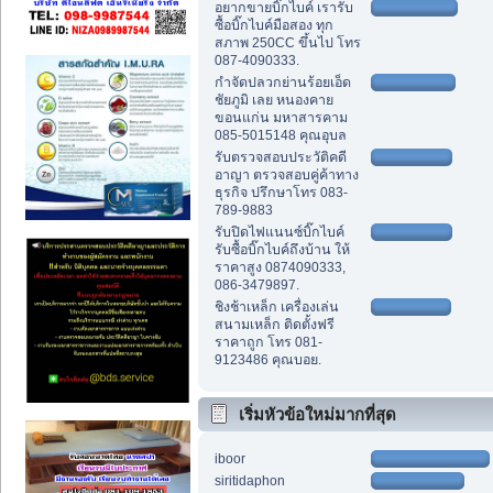
อยากขายบิ๊กไบค์ เรารับ
ซื้อบิ๊กไบค์มือสอง ทุก
สภาพ 250CC ขึ้นไป โทร
087-4090333.
กำจัดปลวกย่านร้อยเอ็ด
ชัยภูมิ เลย หนองคาย
ขอนแก่น มหาสารคาม
085-5015148 คุณอุบล
รับตรวจสอบประวัติคดี
อาญา ตรวจสอบคู่ค้าทาง
ธุรกิจ ปรึกษาโทร 083-
789-9883
รับปิดไฟแนนซ์บิ๊กไบค์
รับซื้อบิ๊กไบค์ถึงบ้าน ให้
ราคาสูง 0874090333,
086-3479897.
ชิงช้าเหล็ก เครื่องเล่น
สนามเหล็ก ติดตั้งฟรี
ราคาถูก โทร 081-
9123486 คุณบอย.
เริ่มหัวข้อใหม่มากที่สุด
iboor
siritidaphon