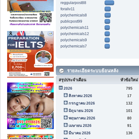
reggularpost88
foraliv11
polychemicals8
publicpost99
polychemicals11
polychemicals12
polychemicals9
polychemicals7
รายละเอียดระบบย้อนหลัง
สรุปประจำเดือน
หัวข้อใหม่
2026
795
สิงหาคม 2026
17
กรกฎาคม 2026
132
มิถุนายน 2026
101
พฤษภาคม 2026
80
เมษายน 2026
91
มีนาคม 2026
136