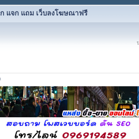
 แลก แจก แถม เว็บลงโฆษณาฟรี
โ
ิ