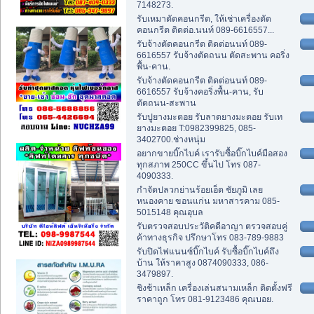
7148273.
รับเหมาตัดคอนกรีต, ให้เช่าเครื่องตัด
คอนกรีต ติดต่อ.นนท์ 089-6616557...
รับจ้างตัดคอนกรีต ติดต่อนนท์ 089-
6616557 รับจ้างตัดถนน ตัดสะพาน คอริ่ง
พื้น-คาน.
รับจ้างตัดคอนกรีต ติดต่อนนท์ 089-
6616557 รับจ้างคอริ่งพื้น-คาน, รับ
ตัดถนน-สะพาน
รับปูยางมะตอย รับลาดยางมะตอย รับเท
ยางมะตอย T:0982399825, 085-
3402700.ช่างหนุ่ม
อยากขายบิ๊กไบค์ เรารับซื้อบิ๊กไบค์มือสอง
ทุกสภาพ 250CC ขึ้นไป โทร 087-
4090333.
กำจัดปลวกย่านร้อยเอ็ด ชัยภูมิ เลย
หนองคาย ขอนแก่น มหาสารคาม 085-
5015148 คุณอุบล
รับตรวจสอบประวัติคดีอาญา ตรวจสอบคู่
ค้าทางธุรกิจ ปรึกษาโทร 083-789-9883
รับปิดไฟแนนซ์บิ๊กไบค์ รับซื้อบิ๊กไบค์ถึง
บ้าน ให้ราคาสูง 0874090333, 086-
3479897.
ชิงช้าเหล็ก เครื่องเล่นสนามเหล็ก ติดตั้งฟรี
ราคาถูก โทร 081-9123486 คุณบอย.