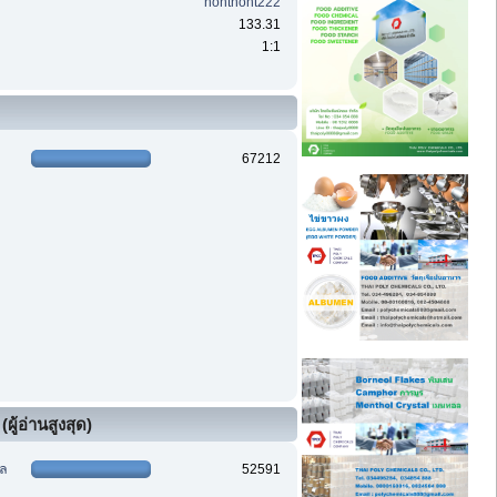
nontnont222
133.31
1:1
67212
ผู้อ่านสูงสุด)
ฑล
52591