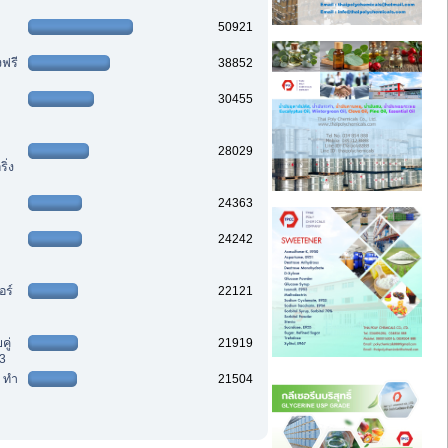
50921
งฟรี
38852
30455
28029
ิ่ง
24363
24242
อร์
22121
ู่
21919
3
ๆ ทำ
21504