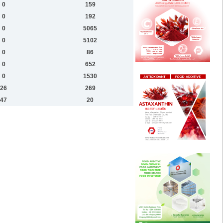
0
159
0
192
0
5065
0
5102
0
86
0
652
0
1530
26
269
47
20