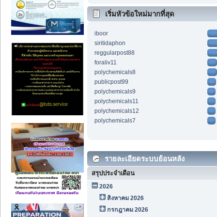
เริ่มหัวข้อใหม่มากที่สุด
iboor
siritidaphon
reggularpost88
foraliv11
polychemicals8
publicpost99
polychemicals9
polychemicals11
polychemicals12
polychemicals7
รายละเอียดระบบย้อนหลัง
สรุปประจำเดือน
2026
สิงหาคม 2026
กรกฎาคม 2026