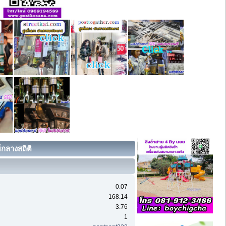
์กลางสถิติ
0.07
168.14
3.76
1