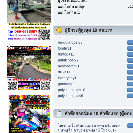
ผู้ใช้งานที่ออนไลน์:
ออนไลน์มากที่สุด:
510
ออนไลน์วันนี้:
ผู้มีกระทู้สูงสุด 10 คนแรก
reggularpost88
foraliv11
runtoga11
publicpost99
bestpostdd11
dilive11
factoryday1
goodday1
polychemicals10
polychemicals8
หัวข้อยอดนิยม 10 หัวข้อแรก (ผู้ตอบส
ให้เช่าเครื่องตัดคอนกรีต กทม ปริมณฑล
นนทบุรี นครปฐม ปทุมธานี โทร 081-