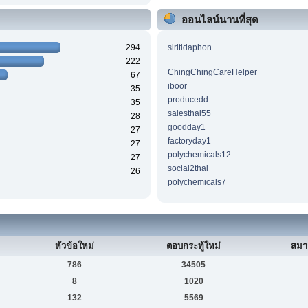
ออนไลน์นานที่สุด
294
siritidaphon
222
ChingChingCareHelper
67
iboor
35
producedd
35
salesthai55
28
goodday1
27
factoryday1
27
polychemicals12
27
social2thai
26
polychemicals7
หัวข้อใหม่
ตอบกระทู้ใหม่
สมา
786
34505
8
1020
132
5569