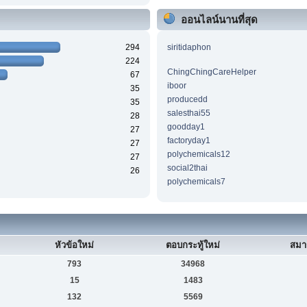
ออนไลน์นานที่สุด
294
siritidaphon
224
ChingChingCareHelper
67
iboor
35
producedd
35
salesthai55
28
goodday1
27
factoryday1
27
polychemicals12
27
social2thai
26
polychemicals7
หัวข้อใหม่
ตอบกระทู้ใหม่
สมา
793
34968
15
1483
132
5569