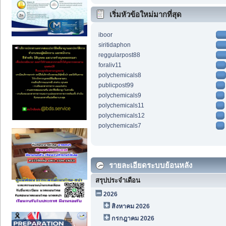
เริ่มหัวข้อใหม่มากที่สุด
iboor
siritidaphon
reggularpost88
foraliv11
polychemicals8
publicpost99
polychemicals9
polychemicals11
polychemicals12
polychemicals7
รายละเอียดระบบย้อนหลัง
สรุปประจำเดือน
2026
สิงหาคม 2026
กรกฎาคม 2026