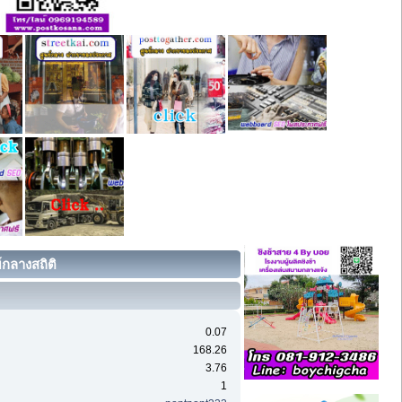
์กลางสถิติ
0.07
168.26
3.76
1