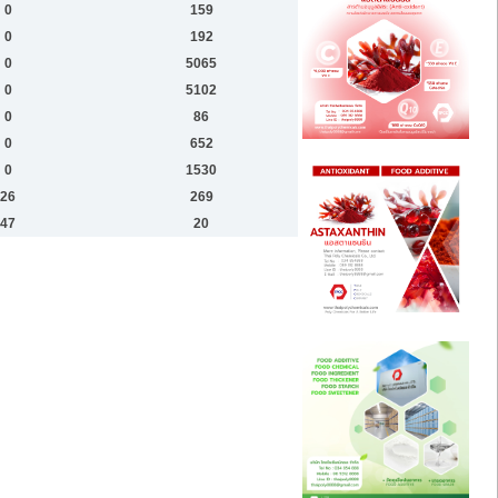
0
159
0
192
0
5065
0
5102
0
86
0
652
0
1530
26
269
47
20