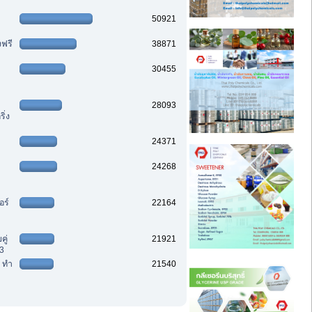
50921
งฟรี
38871
30455
28093
ิ่ง
24371
24268
อร์
22164
ู่
21921
3
ๆ ทำ
21540