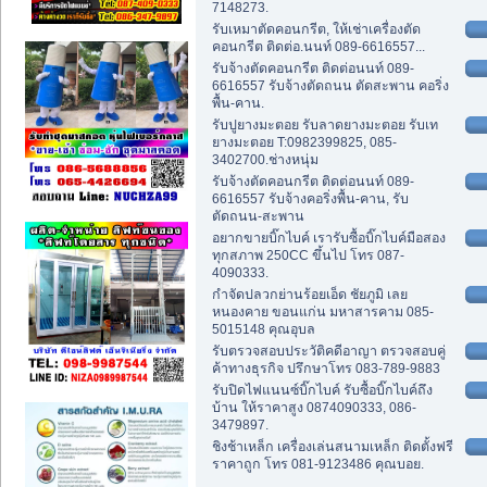
7148273.
รับเหมาตัดคอนกรีต, ให้เช่าเครื่องตัด
คอนกรีต ติดต่อ.นนท์ 089-6616557...
รับจ้างตัดคอนกรีต ติดต่อนนท์ 089-
6616557 รับจ้างตัดถนน ตัดสะพาน คอริ่ง
พื้น-คาน.
รับปูยางมะตอย รับลาดยางมะตอย รับเท
ยางมะตอย T:0982399825, 085-
3402700.ช่างหนุ่ม
รับจ้างตัดคอนกรีต ติดต่อนนท์ 089-
6616557 รับจ้างคอริ่งพื้น-คาน, รับ
ตัดถนน-สะพาน
อยากขายบิ๊กไบค์ เรารับซื้อบิ๊กไบค์มือสอง
ทุกสภาพ 250CC ขึ้นไป โทร 087-
4090333.
กำจัดปลวกย่านร้อยเอ็ด ชัยภูมิ เลย
หนองคาย ขอนแก่น มหาสารคาม 085-
5015148 คุณอุบล
รับตรวจสอบประวัติคดีอาญา ตรวจสอบคู่
ค้าทางธุรกิจ ปรึกษาโทร 083-789-9883
รับปิดไฟแนนซ์บิ๊กไบค์ รับซื้อบิ๊กไบค์ถึง
บ้าน ให้ราคาสูง 0874090333, 086-
3479897.
ชิงช้าเหล็ก เครื่องเล่นสนามเหล็ก ติดตั้งฟรี
ราคาถูก โทร 081-9123486 คุณบอย.