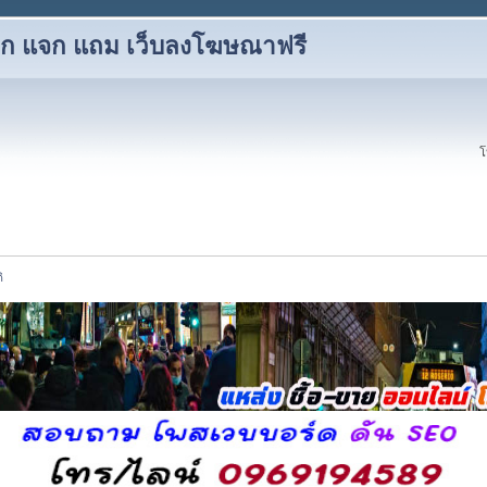
 แลก แจก แถม เว็บลงโฆษณาฟรี
โ
ิ