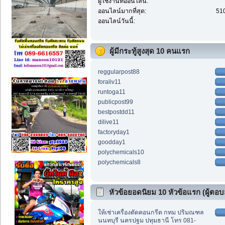
ผู้ใช้งานที่ออนไลน์:
ออนไลน์มากที่สุด:
510
ออนไลน์วันนี้:
ผู้มีกระทู้สูงสุด 10 คนแรก
reggularpost88
foraliv11
runtoga11
publicpost99
bestpostdd11
dilive11
factoryday1
goodday1
polychemicals10
polychemicals8
หัวข้อยอดนิยม 10 หัวข้อแรก (ผู้ตอบส
ให้เช่าเครื่องตัดคอนกรีต กทม ปริมณฑล
นนทบุรี นครปฐม ปทุมธานี โทร 081-