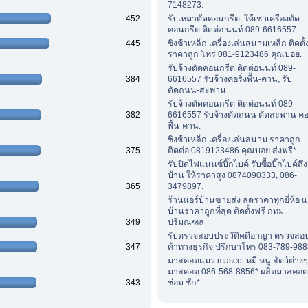
7148273.
452
รับเหมาตัดคอนกรีต, ให้เช่าเครื่องตัด
คอนกรีต ติดต่อ.นนท์ 089-6616557...
445
ชิงช้าเหล็ก เครื่องเล่นสนามเหล็ก ติดตั้
ราคาถูก โทร 081-9123486 คุณบอย.
รับจ้างตัดคอนกรีต ติดต่อนนท์ 089-
384
6616557 รับจ้างคอริ่งพื้น-คาน, รับ
ตัดถนน-สะพาน
รับจ้างตัดคอนกรีต ติดต่อนนท์ 089-
382
6616557 รับจ้างตัดถนน ตัดสะพาน คอร
พื้น-คาน.
ชิงช้าเหล็ก เครื่องเล่นสนาม ราคาถูก
375
ติดต่อ 0819123486 คุณบอย ส่งฟรี*
รับปิดไฟแนนซ์บิ๊กไบค์ รับซื้อบิ๊กไบค์ถึง
บ้าน ให้ราคาสูง 0874090333, 086-
365
3479897.
ร้านแอร์บ้านขายส่ง ลดราคาทุกยี่ห้อ แ
บ้านราคาถูกที่สุด ติดตั้งฟรี กทม.
349
ปริมณฑล
รับตรวจสอบประวัติคดีอาญา ตรวจสอบค
347
ค้าทางธุรกิจ ปรึกษาโทร 083-789-988
มาสคอตแมว mascot หมี หนู สัตว์ต่าง
มาสคอต 086-568-8856* ผลิตมาสคอต
343
ซ่อม ซัก*