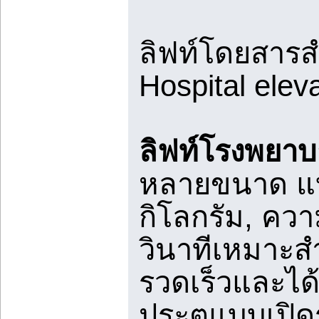
ลิฟท์โดยสารส
Hospital elev
ลิฟท์โรงพยา
หลายขนาด แบ
กิโลกรัม, ควา
วินาทีเหมาะสำ
รวดเร็วและได
ประตูแบบเปิดร