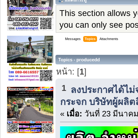
This section allows 
you can only see pos
Messages
Topics
Attachments
Topics - producedd
หน้า: [
1
]
1
ลงประกาศได้ไม่
กระจก บริษัทผู้ผลิต
«
เมื่อ:
วันที่ 23 มีนาค