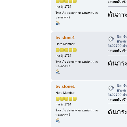
«
ตอบกลับ #5 เ
กระทู้: 1714
ดันกระ
โพส เว็บประกาศลด แหล่งรวม ลง
ประกาศฟรี
Re: ร
twistone1
ยางมะ
Hero Member
3402700.ช่า
«
ตอบกลับ #6 เ
กระทู้: 1714
ดันกระ
โพส เว็บประกาศลด แหล่งรวม ลง
ประกาศฟรี
Re: ร
twistone1
ยางมะ
Hero Member
3402700.ช่า
«
ตอบกลับ #7 เ
กระทู้: 1714
ดันกระ
โพส เว็บประกาศลด แหล่งรวม ลง
ประกาศฟรี