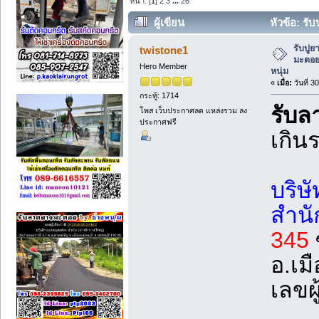
หน้า: [
1
]
2
3
...
26
ผู้เขียน
หัวข้อ: ร
3402700.ช่างหนุ่ม (อ่าน 9978 ครั้ง)
รับปู
twistone1
มะตอย
Hero Member
หนุ่ม
«
เมื่อ:
วันที่ 
กระทู้: 1714
รับล
โพส เว็บประกาศลด แหล่งรวม ลง
ประกาศฟรี
เกิน
บริษั
สำนั
345
อ.เม
เลขผู