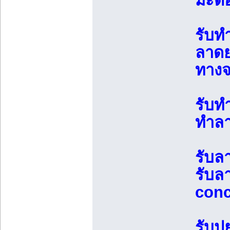
มะต
รับ
ลาดย
ทางจ
รับท
ทำลา
รับล
รับล
conc
รับป