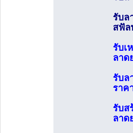
รับล
สฟัลท
รับเ
ลาด
รับล
ราคา
รับส
ลาด