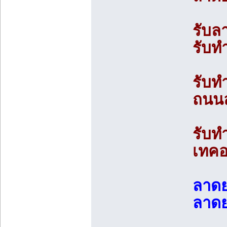
รับล
รับท
รับท
ถนนล
รับท
เทคอ
ลาดย
ลาดย