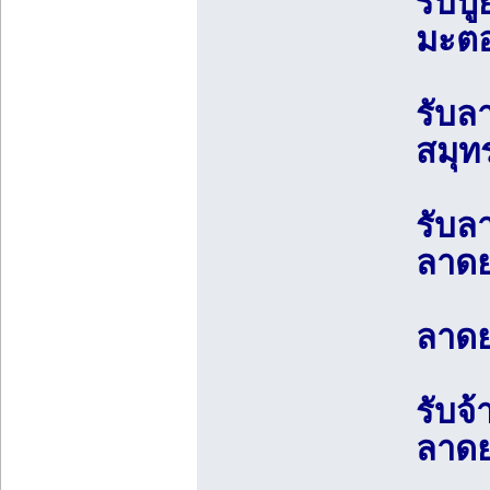
รับป
มะตอ
รับล
สมุท
รับล
ลาดย
ลาดย
รับจ
ลาดย