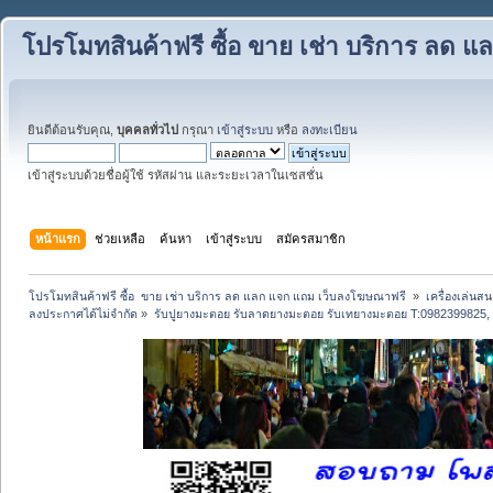
โปรโมทสินค้าฟรี ซื้อ ขาย เช่า บริการ ลด
ยินดีต้อนรับคุณ,
บุคคลทั่วไป
กรุณา
เข้าสู่ระบบ
หรือ
ลงทะเบียน
เข้าสู่ระบบด้วยชื่อผู้ใช้ รหัสผ่าน และระยะเวลาในเซสชั่น
หน้าแรก
ช่วยเหลือ
ค้นหา
เข้าสู่ระบบ
สมัครสมาชิก
โปรโมทสินค้าฟรี ซื้อ  ขาย เช่า บริการ ลด แลก แจก แถม เว็บลงโฆษณาฟรี 
»
เครื่องเล่นสน
ลงประกาศได้ไม่จำกัด
»
รับปูยางมะตอย รับลาดยางมะตอย รับเทยางมะตอย T:0982399825, 0